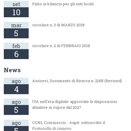
set
Falso in bilancio per gli enti locali
10
mar
circolare n. 3 di MARZO 2018
5
feb
circolare n. 2 di FEBBRAIO 2018
6
News
ago
Assirevi, Documento di Ricerca n. 218R (Revised)
4
ago
IVA nell'era digitale: approvate le disposizioni
5
attuative in vigore dal 2027
ago
CCNL Commercio - Anpit: sottoscritto il
5
Protocollo di rinnovo