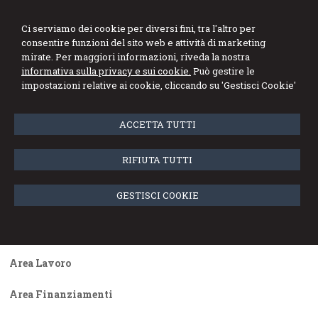
Ci serviamo dei cookie per diversi fini, tra l'altro per
consentire funzioni del sito web e attività di marketing
mirate. Per maggiori informazioni, riveda la nostra
informativa sulla privacy e sui cookie.
Può gestire le
Menu
impostazioni relative ai cookie, cliccando su 'Gestisci Cookie'
News dal Quotidiano PA
ACCETTA TUTTI
Quotidiano QPA
RIFIUTA TUTTI
Archivio news
GESTISCI COOKIE
Area Bilancio
Area Fisco
Area Lavoro
Area Finanziamenti